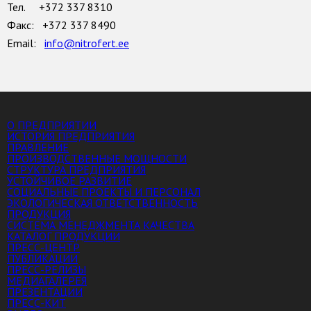
Тел. +372 337 8310
Факс: +372 337 8490
Email:
info@nitrofert.ee
О ПРЕДПРИЯТИИ
ИСТОРИЯ ПРЕДПРИЯТИЯ
ПРАВЛЕНИЕ
ПРОИЗВОДСТВЕННЫЕ МОЩНОСТИ
СТРУКТУРА ПРЕДПРИЯТИЯ
УСТОЙЧИВОЕ РАЗВИТИЕ
СОЦИАЛЬНЫЕ ПРОЕКТЫ И ПЕРСОНАЛ
ЭКОЛОГИЧЕСКАЯ ОТВЕТСТВЕННОСТЬ
ПРОДУКЦИЯ
СИСТЕМА МЕНЕДЖМЕНТА КАЧЕСТВА
КАТАЛОГ ПРОДУКЦИИ
ПРЕСС-ЦЕНТР
ПУБЛИКАЦИИ
ПРЕСС-РЕЛИЗЫ
МЕДИАГАЛЕРЕЯ
ПРЕЗЕНТАЦИИ
ПРЕСС-КИТ