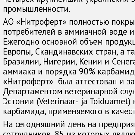
промышленности.
АО «Нитроферт» полностью покры
потребителей в аммиачной воде и
Ежегодно основной объем продукц
Европы, Скандинавских стран, а т
Бразилии, Нигерии, Кении и Сенег
аммиака и порядка 90% карбамида
«Нитроферт» был аттестован и з
Департаментом ветеринарной слу
Эстонии (Veterinaar- ja Toiduamet
карбамида, применяемого в качес
На сегодняшний день на предпри
сотрудников, 85 из которых явля