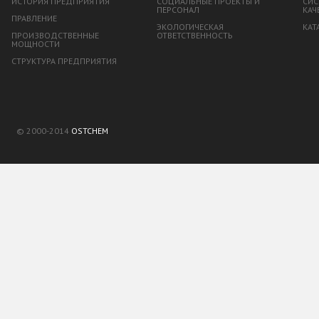
ИСТОРИЯ ПРЕДПРИЯТИЯ
СОЦИАЛЬНЫЕ ПРОЕКТЫ И
СИС
ПЕРСОНАЛ
КАЧ
ПРАВЛЕНИЕ
ЭКОЛОГИЧЕСКАЯ
КАТ
ПРОИЗВОДСТВЕННЫЕ
ОТВЕТСТВЕННОСТЬ
МОЩНОСТИ
СТРУКТУРА ПРЕДПРИЯТИЯ
© 2000-2014
OSTCHEM