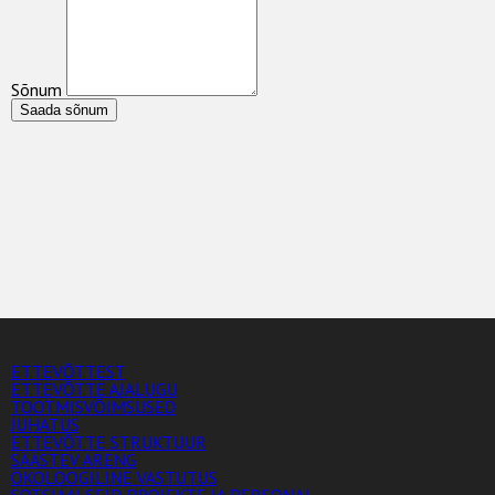
Sõnum
Saada sõnum
ETTEVÕTTEST
ETTEVÕTTE AJALUGU
TOOTMISVÕIMSUSED
JUHATUS
ETTEVÕTTE STRUKTUUR
SÄÄSTEV ARENG
ÖKOLOOGILINE VASTUTUS