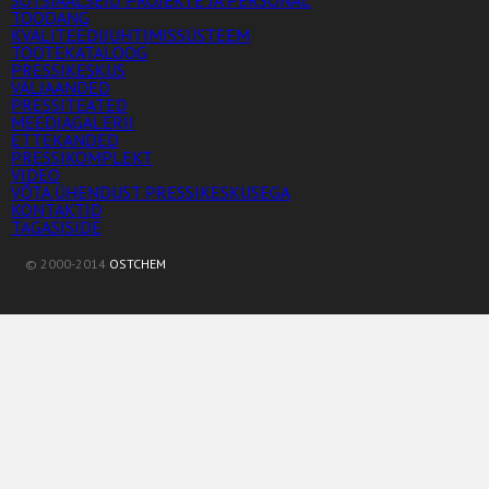
SOTSIAALSEID PROJEKTE JA PERSONAL
TOODANG
KVALITEEDIJUHTIMISSÜSTEEM
TOOTEKATALOOG
PRESSIKESKUS
VÄLJAANDED
PRESSITEATED
MEEDIAGALERII
ETTEKANDED
PRESSIKOMPLEKT
VIDEO
VÕTA ÜHENDUST PRESSIKESKUSEGA
KONTAKTID
TAGASISIDE
© 2000-2014
OSTCHEM