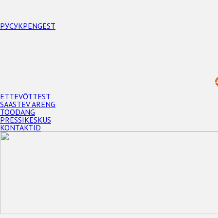
РУС
УКР
ENG
EST
ETTEVÕTTEST
SÄÄSTEV ARENG
TOODANG
PRESSIKESKUS
KONTAKTID